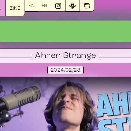
EN
FR
A
ZINE
Ahren Strange
2024/02/28